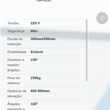
Tensão
220 V
butto
Segurança
Alto
Escala da
300mm/350mm
tradução
Estabilidade
Estável
Dianteiro e
±30°
traseiro
ângulos
Peso do
220kg
sistema
Distância de
600-950mm
elevação
Ângulos
±20°
esquerdo e