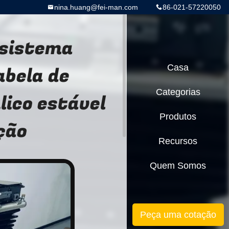
nina.huang@fei-man.com
86-021-57220050
 sistema
abela de
Casa
Categorias
lico estável
Produtos
ção
Recursos
Quem Somos
Peça uma cotação